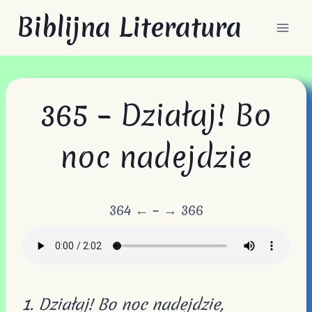
Przejdź
Biblijna Literatura
do
treści
365 – Działaj! Bo
noc nadejdzie
364 ←
–
→ 366
1. Działaj! Bo noc nadejdzie,