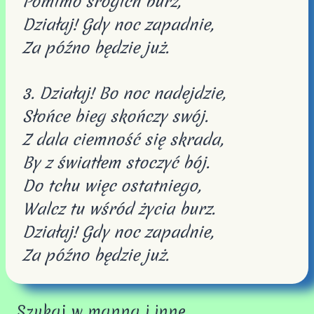
Pomimo srogich burz,
Działaj! Gdy noc zapadnie,
Za późno będzie już.
3. Działaj! Bo noc nadejdzie,
Słońce bieg skończy swój.
Z dala ciemność się skrada,
By z światłem stoczyć bój.
Do tchu więc ostatniego,
Walcz tu wśród życia burz.
Działaj! Gdy noc zapadnie,
Za późno będzie już.
Szukaj w manna i inne