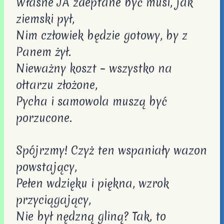
Własne JA zdeptane być musi, jak
ziemski pył,
Nim człowiek będzie gotowy, by z
Panem żył.
Nieważny koszt – wszystko na
ołtarzu złożone,
Pycha i samowola muszą być
porzucone.
Spójrzmy! Czyż ten wspaniały wazon
powstający,
Pełen wdzięku i piękna, wzrok
przyciągający,
Nie był nędzną gliną? Tak, to