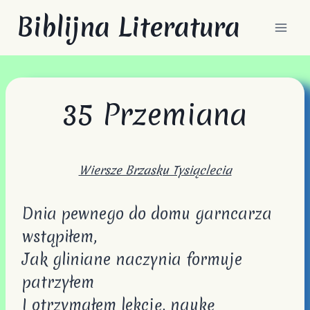
Przejdź
Biblijna Literatura
do
treści
35 Przemiana
Wiersze Brzasku Tysiąclecia
Dnia pewnego do domu garncarza
wstąpiłem,
Jak gliniane naczynia formuje
patrzyłem
I otrzymałem lekcję, naukę